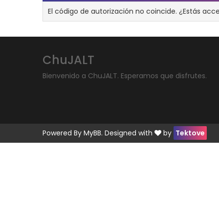
El código de autorización no coincide. ¿Estás acc
ChuJALT
Bienvenido a ChuJALT. Esperamos que disfrutes.
Powered By
MyBB
. Designed with
by
Tektove