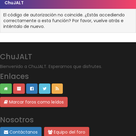
ChuJALT
El código de autorización no coincide. ¿Estás accediendo
correctamente a esta función? Por favor, vuelve atrás e
inténtalo de nuevo.
ChuJALT
Bienvenido a ChuJALT. Esperamos que disfrutes.
Enlaces
Marcar foros como leídos
Nosotros
Contáctanos
Equipo del foro