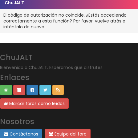
ChuJALT
El código de autorización no coincide. ¿Estás accediendo
correctamente a esta función? Por favor, vuelve atrás e
inténtalo de nuevo.
ChuJALT
Bienvenido a ChuJALT. Esperamos que disfrutes.
Enlaces
Marcar foros como leídos
Nosotros
Contáctanos
Equipo del foro