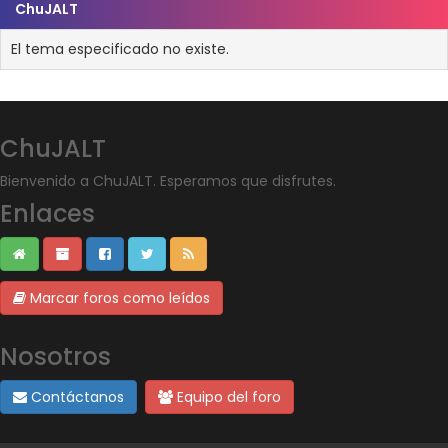
ChuJALT
El tema especificado no existe.
ChuJALT
Bienvenido a ChuJALT. Esperamos que disfrutes.
Enlaces
Marcar foros como leídos
Nosotros
Contáctanos
Equipo del foro