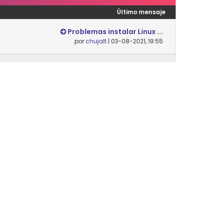
Último mensaje
Problemas instalar Linux ...
por
chujalt
| 03-08-2021, 19:55
Nunca
Desempaquetar y empaqueta...
por
Danielsip
| 14-02-2024, 12:07
Nunca
Último mensaje