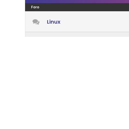
Foro
Linux
Windows
Android
Mac OS
LENGUAJES PROGRAMACIÓN
Foro