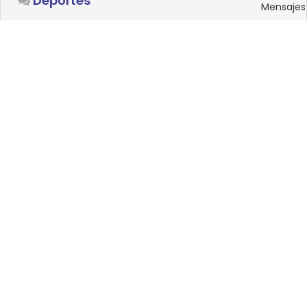
Deportes
Mensajes
SISTEMAS OPERATIVOS
Foro
15
Linux
Mensajes
0
Windows
Mensajes
33
Android
Mensajes