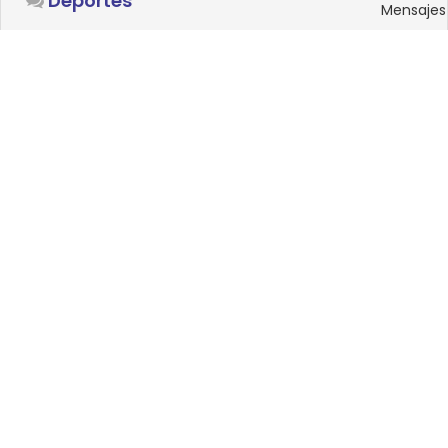
Deportes
Mensajes
SISTEMAS OPERATIVOS
Foro
15
Linux
Mensajes
0
Windows
Mensajes
33
Android
Mensajes