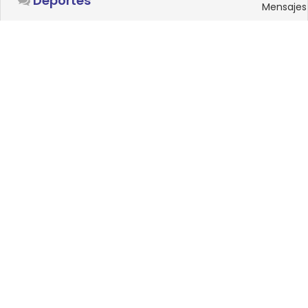
Deportes
Mensajes
SISTEMAS OPERATIVOS
Foro
15
Linux
Mensajes
0
Windows
Mensajes
33
Android
Mensajes