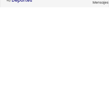
Deportes
Mensajes
SISTEMAS OPERATIVOS
Foro
15
Linux
Mensajes
0
Windows
Mensajes
33
Android
Mensajes