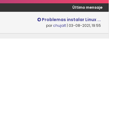
Último mensaje
Problemas instalar Linux ...
por
chujalt
| 03-08-2021, 19:55
Nunca
Desempaquetar y empaqueta...
por
Danielsip
| 14-02-2024, 12:07
Nunca
Último mensaje