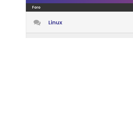
Foro
Linux
Windows
Android
Mac OS
LENGUAJES PROGRAMACIÓN
Foro