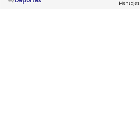
Deportes
Mensajes
SISTEMAS OPERATIVOS
Foro
15
Linux
Mensajes
0
Windows
Mensajes
33
Android
Mensajes