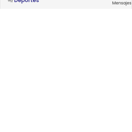
Deportes
Mensajes
SISTEMAS OPERATIVOS
Foro
15
Linux
Mensajes
0
Windows
Mensajes
33
Android
Mensajes