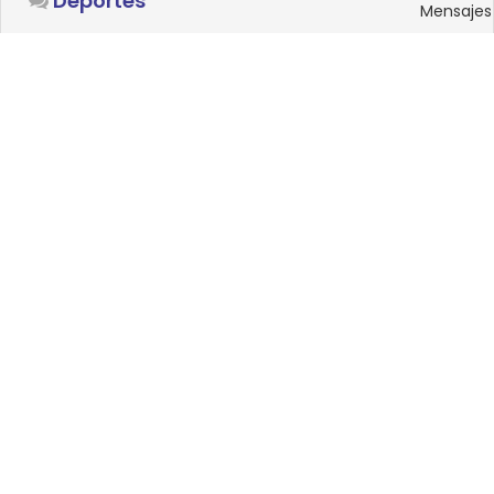
Deportes
Mensajes
SISTEMAS OPERATIVOS
Foro
15
Linux
Mensajes
0
Windows
Mensajes
33
Android
Mensajes