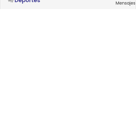
Deportes
Mensajes
SISTEMAS OPERATIVOS
Foro
15
Linux
Mensajes
0
Windows
Mensajes
33
Android
Mensajes