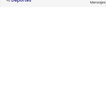
Deportes
Mensajes
SISTEMAS OPERATIVOS
Foro
15
Linux
Mensajes
0
Windows
Mensajes
33
Android
Mensajes