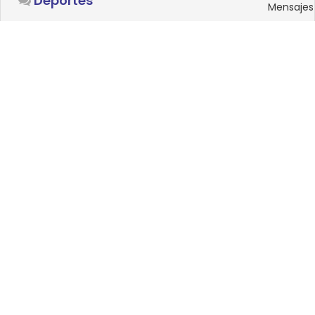
Deportes
Mensajes
SISTEMAS OPERATIVOS
Foro
15
Linux
Mensajes
0
Windows
Mensajes
33
Android
Mensajes