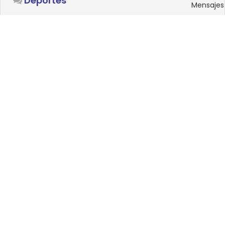
Deportes
Mensajes
SISTEMAS OPERATIVOS
Foro
15
Linux
Mensajes
0
Windows
Mensajes
33
Android
Mensajes