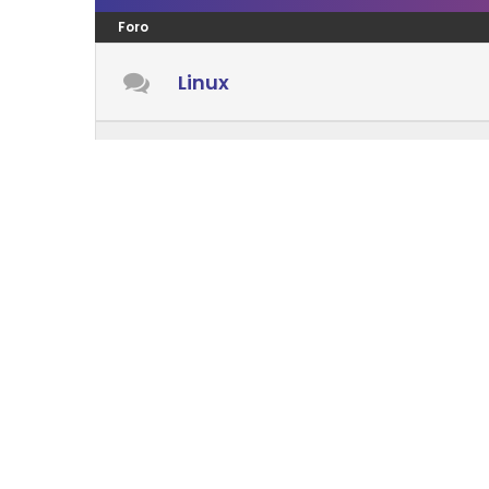
Foro
Linux
Windows
Android
Mac OS
LENGUAJES PROGRAMACIÓN
Foro