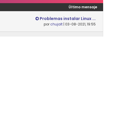
Último mensaje
Problemas instalar Linux ...
por
chujalt
| 03-08-2021, 19:55
Nunca
Desempaquetar y empaqueta...
por
Danielsip
| 14-02-2024, 12:07
Nunca
Último mensaje