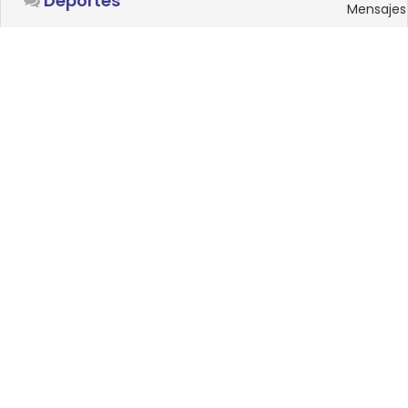
Deportes
Mensajes
SISTEMAS OPERATIVOS
Foro
15
Linux
Mensajes
0
Windows
Mensajes
33
Android
Mensajes