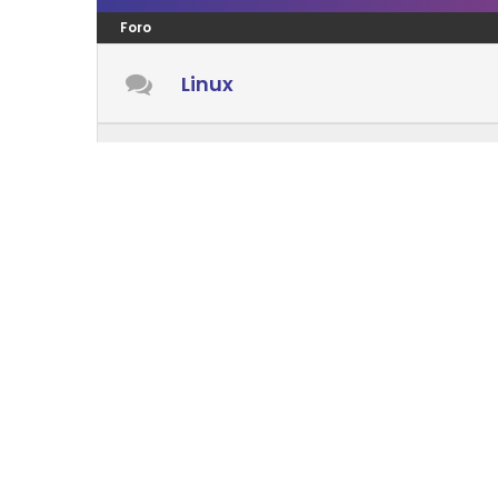
Foro
Linux
Windows
Android
Mac OS
LENGUAJES PROGRAMACIÓN
Foro