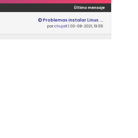
Último mensaje
Problemas instalar Linux ...
por
chujalt
| 03-08-2021, 19:55
Nunca
Desempaquetar y empaqueta...
por
Danielsip
| 14-02-2024, 12:07
Nunca
Último mensaje