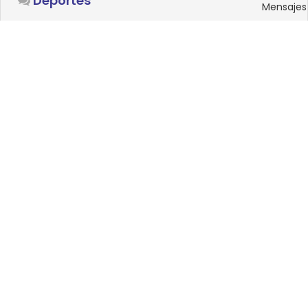
Deportes
Mensajes
SISTEMAS OPERATIVOS
Foro
15
Linux
Mensajes
0
Windows
Mensajes
33
Android
Mensajes