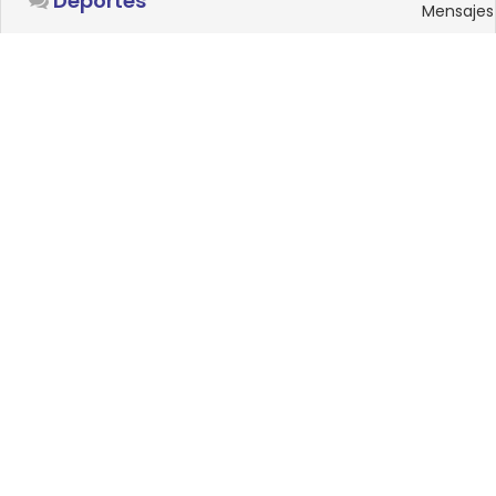
Deportes
Mensajes
SISTEMAS OPERATIVOS
Foro
15
Linux
Mensajes
0
Windows
Mensajes
33
Android
Mensajes