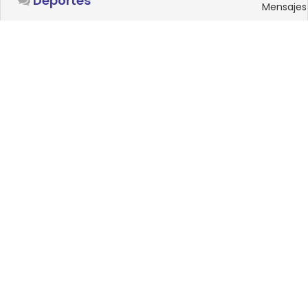
Deportes
Mensajes
SISTEMAS OPERATIVOS
Foro
15
Linux
Mensajes
0
Windows
Mensajes
33
Android
Mensajes