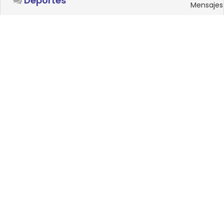
Deportes
Mensajes
SISTEMAS OPERATIVOS
Foro
15
Linux
Mensajes
0
Windows
Mensajes
33
Android
Mensajes