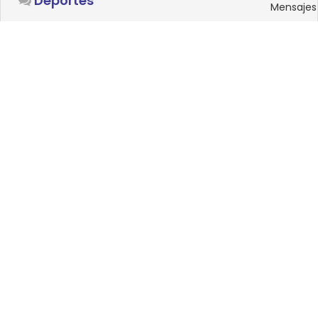
Deportes
Mensajes
SISTEMAS OPERATIVOS
Foro
15
Linux
Mensajes
0
Windows
Mensajes
33
Android
Mensajes