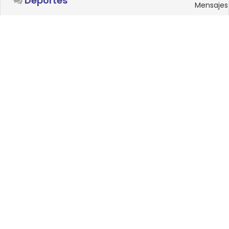
Deportes
Mensajes
SISTEMAS OPERATIVOS
Foro
15
Linux
Mensajes
0
Windows
Mensajes
33
Android
Mensajes