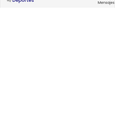
Deportes
Mensajes
SISTEMAS OPERATIVOS
Foro
15
Linux
Mensajes
0
Windows
Mensajes
33
Android
Mensajes