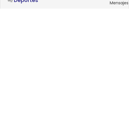
Deportes
Mensajes
SISTEMAS OPERATIVOS
Foro
15
Linux
Mensajes
0
Windows
Mensajes
33
Android
Mensajes