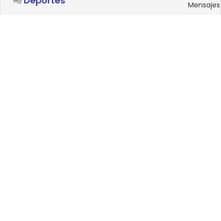
Deportes
Mensajes
SISTEMAS OPERATIVOS
Foro
15
Linux
Mensajes
0
Windows
Mensajes
33
Android
Mensajes