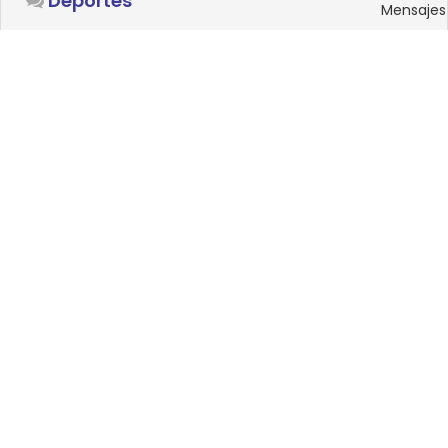
Deportes
Mensajes
SISTEMAS OPERATIVOS
Foro
15
Linux
Mensajes
0
Windows
Mensajes
33
Android
Mensajes