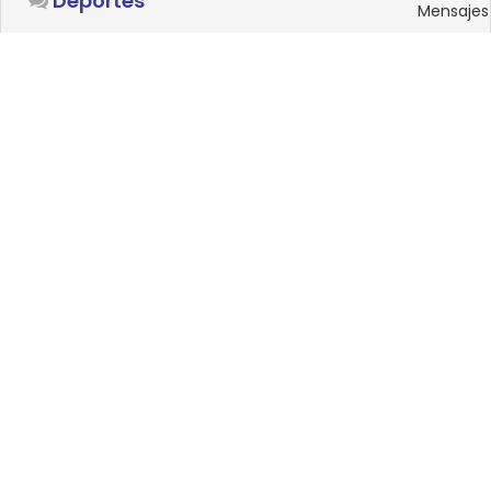
Deportes
Mensajes
SISTEMAS OPERATIVOS
Foro
15
Linux
Mensajes
0
Windows
Mensajes
33
Android
Mensajes