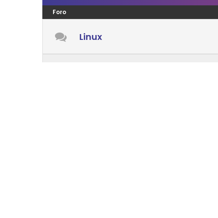
Foro
Linux
Windows
Android
Mac OS
LENGUAJES PROGRAMACIÓN
Foro