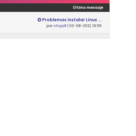
Último mensaje
Problemas instalar Linux ...
por
chujalt
| 03-08-2021, 19:55
Nunca
Desempaquetar y empaqueta...
por
Danielsip
| 14-02-2024, 12:07
Nunca
Último mensaje