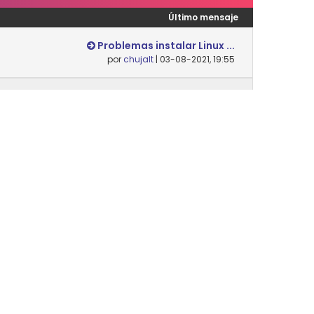
Último mensaje
Problemas instalar Linux ...
por
chujalt
| 03-08-2021, 19:55
Nunca
Desempaquetar y empaqueta...
por
Danielsip
| 14-02-2024, 12:07
Nunca
Último mensaje