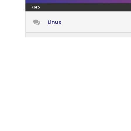
Foro
Linux
Windows
Android
Mac OS
LENGUAJES PROGRAMACIÓN
Foro