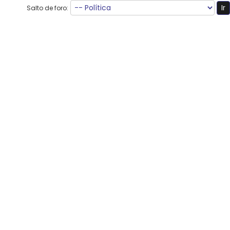
Salto de foro:
Usuario(s) navegando este foro: 1 invitado(s)
ChuJALT
Bienvenido a ChuJALT. Esperamos que disfrutes.
Enlaces
Marcar foros como leídos
Nosotros
Contáctanos
Equipo del foro
Powered By
MyBB
. Designed with
by
Tektove