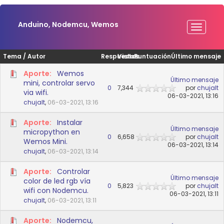
Anduino, Nodemcu, Wemos
Tema
/
Autor
Respuestas
Vistas
Puntuación
Último mensaje
Aporte:
Wemos
Último mensaje
mini, controlar servo
0
7,344
por
chujalt
via wifi.
06-03-2021, 13:16
chujalt
,
06-03-2021, 13:16
Aporte:
Instalar
Último mensaje
micropython en
0
6,658
por
chujalt
Wemos Mini.
06-03-2021, 13:14
chujalt
,
06-03-2021, 13:14
Aporte:
Controlar
Último mensaje
color de led rgb vía
0
5,823
por
chujalt
wifi con Nodemcu.
06-03-2021, 13:11
chujalt
,
06-03-2021, 13:11
Aporte:
Nodemcu,