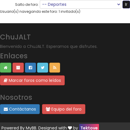
Salto de foro:
Usuario(s) navegando este foro: 1 invitado(s)
ChuJALT
Bienvenido a ChuJALT. Esperamos que disfrutes.
Enlaces
Marcar foros como leídos
Nosotros
Contáctanos
Equipo del foro
Powered By
MyBB
. Designed with
by
Tektove