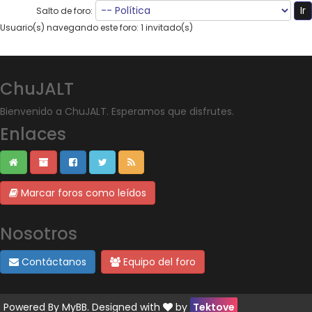
Salto de foro:
Usuario(s) navegando este foro: 1 invitado(s)
ChuJALT
Bienvenido a ChuJALT. Esperamos que disfrutes.
Enlaces
Marcar foros como leídos
Nosotros
Contáctanos
Equipo del foro
Powered By
MyBB
. Designed with
by
Tektove