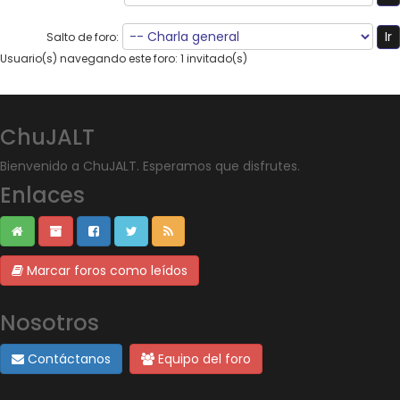
Salto de foro:
Usuario(s) navegando este foro: 1 invitado(s)
ChuJALT
Bienvenido a ChuJALT. Esperamos que disfrutes.
Enlaces
Marcar foros como leídos
Nosotros
Contáctanos
Equipo del foro