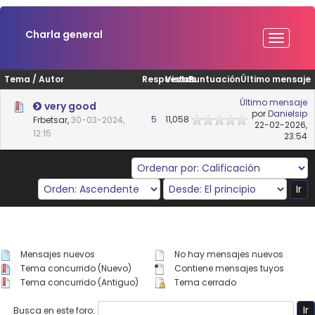
Charla general
Tema
/
Autor
Respuestas
Vistas
Puntuación
Último mensaje
Último mensaje
very good
por
Danielsip
5
11,058
Frbetsar,
30-03-2024,
22-02-2026,
12:15
23:54
Mensajes nuevos
No hay mensajes nuevos
Tema concurrido (Nuevo)
Contiene mensajes tuyos
Tema concurrido (Antiguo)
Tema cerrado
Busca en este foro: