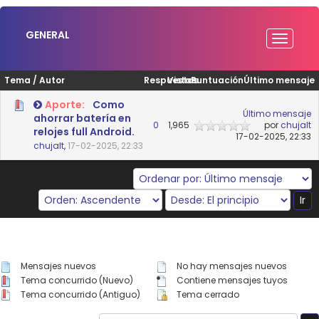
GENERAL
Tema
/
Autor
Respuestas
Vistas
Puntuación
Último mensaje
Aporte:
Como
Último mensaje
ahorrar batería en
0
1,965
por
chujalt
relojes full Android.
17-02-2025, 22:33
chujalt
,
17-02-2025, 22:33
Mensajes nuevos
No hay mensajes nuevos
Tema concurrido (Nuevo)
Contiene mensajes tuyos
Tema concurrido (Antiguo)
Tema cerrado