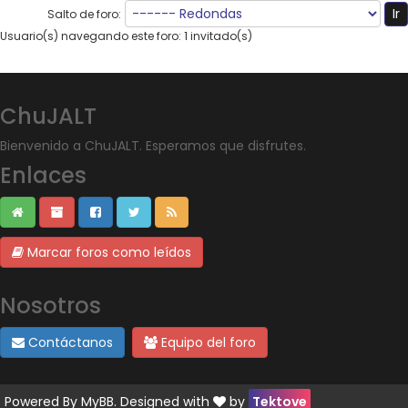
Salto de foro:
Usuario(s) navegando este foro: 1 invitado(s)
ChuJALT
Bienvenido a ChuJALT. Esperamos que disfrutes.
Enlaces
Marcar foros como leídos
Nosotros
Contáctanos
Equipo del foro
Powered By
MyBB
. Designed with
by
Tektove