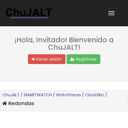
¡Hola, Invitado! Bienvenido a
ChuJALT!
Iniciar sesión
Regístrate
ChuJALT
/
SMARTWATCH
/
Watchfaces
/
ClockSkin
/
Redondas