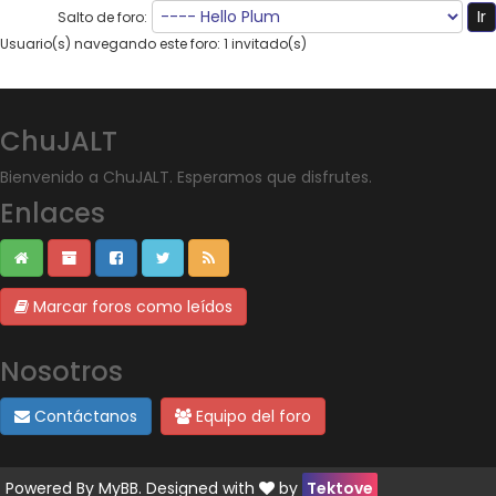
Salto de foro:
Usuario(s) navegando este foro: 1 invitado(s)
ChuJALT
Bienvenido a ChuJALT. Esperamos que disfrutes.
Enlaces
Marcar foros como leídos
Nosotros
Contáctanos
Equipo del foro
Powered By
MyBB
. Designed with
by
Tektove