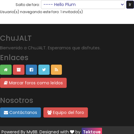
Salto de foro:
Usuario(s) navegando este foro: 1 invitado(s)
ChuJALT
Bienvenido a ChuJALT. Esperamos que disfrutes.
Enlaces
Marcar foros como leídos
Nosotros
Contáctanos
Equipo del foro
Powered By
MyBB
. Designed with
by
Tektove