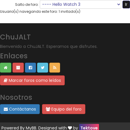
Salto de foro:
Usuario(s) navegando este foro: 1 invitado(s)
ChuJALT
Bienvenido a ChuJALT. Esperamos que disfrutes.
Enlaces
Marcar foros como leídos
Nosotros
Contáctanos
Equipo del foro
Powered By
MyBB
. Designed with
by
Tektove