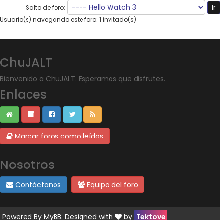
Salto de foro:
Usuario(s) navegando este foro: 1 invitado(s)
ChuJALT
Bienvenido a ChuJALT. Esperamos que disfrutes.
Enlaces
Marcar foros como leídos
Nosotros
Contáctanos
Equipo del foro
Powered By
MyBB
. Designed with
by
Tektove