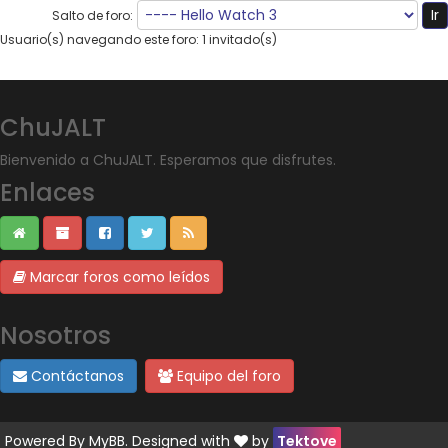
Salto de foro:
Usuario(s) navegando este foro: 1 invitado(s)
ChuJALT
Bienvenido a ChuJALT. Esperamos que disfrutes.
Enlaces
Marcar foros como leídos
Nosotros
Contáctanos
Equipo del foro
Powered By
MyBB
. Designed with
by
Tektove