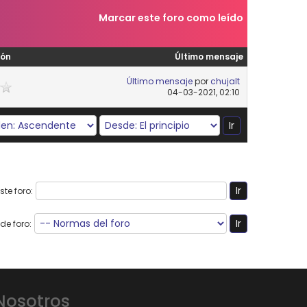
Marcar este foro como leído
ión
Último mensaje
Último mensaje
por
chujalt
04-03-2021, 02:10
te foro:
de foro:
Nosotros