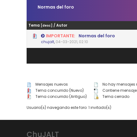
Normas del foro
Tema
/
Autor
[
desc
]
IMPORTANTE:
Normas del foro
0 voto(s) - Media 0 de 5
1
2
3
4
5
chujalt
,
04-03-2021, 02:10
Mensajes nuevos
No hay mensajes 
Tema concurrido (Nuevo)
Contiene mensaje
Tema concurrido (Antiguo)
Tema cerrado
Usuario(s) navegando este foro: 1 invitado(s)
ChuJALT