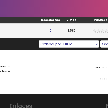
Respuestas
Vistas
Puntuac
0
13,589
nuevos
Busca en es
s tuyos
Salto 
Enlaces