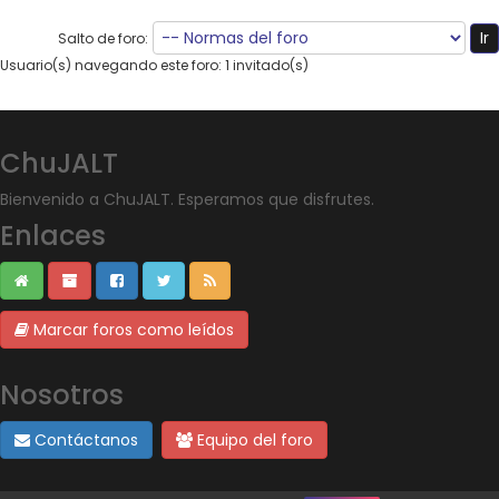
Salto de foro:
Usuario(s) navegando este foro: 1 invitado(s)
ChuJALT
Bienvenido a ChuJALT. Esperamos que disfrutes.
Enlaces
Marcar foros como leídos
Nosotros
Contáctanos
Equipo del foro