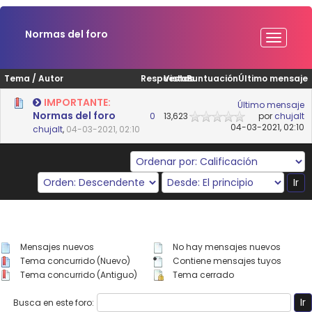
Normas del foro
Tema
/
Autor
Respuestas
Vistas
Puntuación
Último mensaje
IMPORTANTE:
Último mensaje
Normas del foro
0
13,623
por
chujalt
04-03-2021, 02:10
chujalt
,
04-03-2021, 02:10
Mensajes nuevos
No hay mensajes nuevos
Tema concurrido (Nuevo)
Contiene mensajes tuyos
Tema concurrido (Antiguo)
Tema cerrado
Busca en este foro: