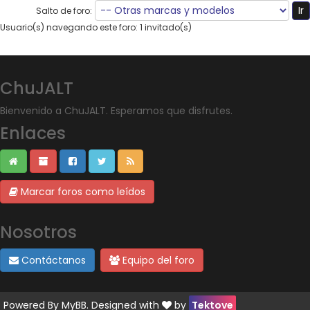
Salto de foro:
Usuario(s) navegando este foro: 1 invitado(s)
ChuJALT
Bienvenido a ChuJALT. Esperamos que disfrutes.
Enlaces
Marcar foros como leídos
Nosotros
Contáctanos
Equipo del foro
Powered By
MyBB
. Designed with
by
Tektove