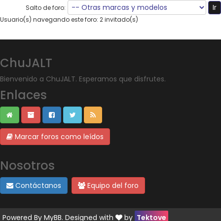
Salto de foro:
Usuario(s) navegando este foro: 2 invitado(s)
ChuJALT
Bienvenido a ChuJALT. Esperamos que disfrutes.
Enlaces
Marcar foros como leídos
Nosotros
Contáctanos
Equipo del foro
Powered By
MyBB
. Designed with
by
Tektove