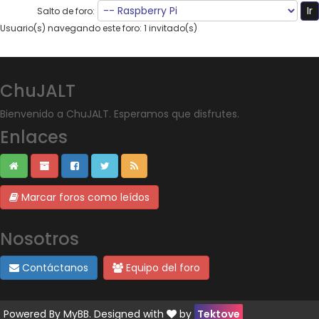
Salto de foro:
Usuario(s) navegando este foro: 1 invitado(s)
ChuJALT
Bienvenido a ChuJALT. Esperamos que disfrutes.
Enlaces
Marcar foros como leídos
Nosotros
Contáctanos
Equipo del foro
Powered By
MyBB
. Designed with
by
Tektove